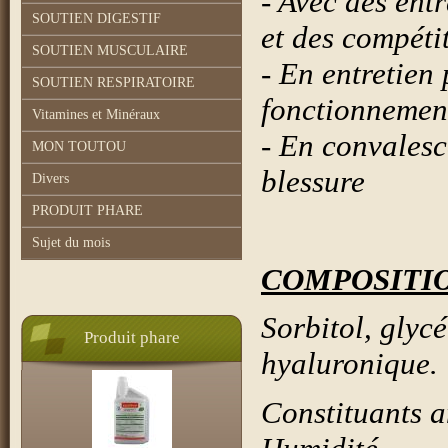
- Avec des ent
SOUTIEN DIGESTIF
et des compéti
SOUTIEN MUSCULAIRE
- En entretien
SOUTIEN RESPIRATOIRE
fonctionnement
Vitamines et Minéraux
- En convalesc
MON TOUTOU
blessure
Divers
PRODUIT PHARE
Sujet du mois
COMPOSITI
Sorbitol, glycé
Produit phare
hyaluronique.
Constituants a