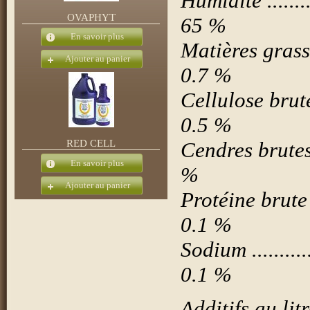
Humidité ...........
OVAPHYT
65 %
En savoir plus
Matières grasses
Ajouter au panier
0.7 %
Cellulose brute ...
0.5 %
Cendres brutes ...
RED CELL
En savoir plus
%
Ajouter au panier
Protéine brute ....
0.1 %
Sodium .............
0.1 %
Additifs au litr