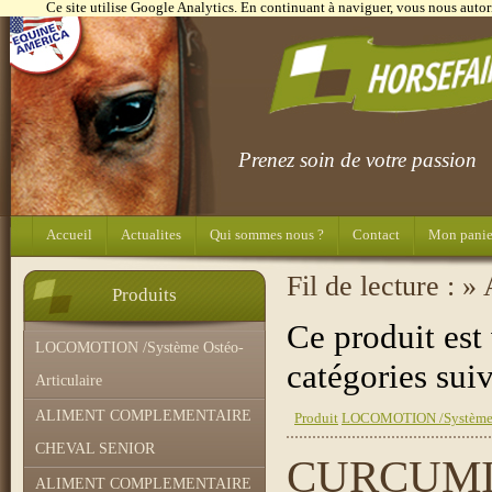
Ce site utilise Google Analytics. En continuant à naviguer, vous nous autor
Prenez soin de votre passion
Accueil
Actualites
Qui sommes nous ?
Contact
Mon panie
Fil de lecture :
» 
Produits
Ce produit est 
LOCOMOTION /Système Ostéo-
catégories sui
Articulaire
ALIMENT COMPLEMENTAIRE
Produit
LOCOMOTION /Système O
CHEVAL SENIOR
CURCUMI
ALIMENT COMPLEMENTAIRE